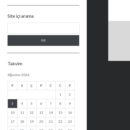
Site içi arama
Arama
Takvim
Ağustos 2026
P
S
Ç
P
C
C
P
1
2
3
4
5
6
7
8
9
10
11
12
13
14
15
16
17
18
19
20
21
22
23