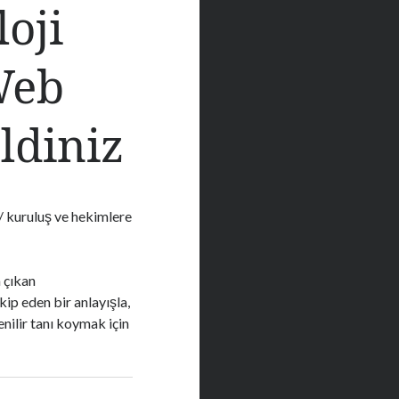
oji
Web
ldiniz
/ kuruluş ve hekimlere
a çıkan
ip eden bir anlayışla,
nilir tanı koymak için