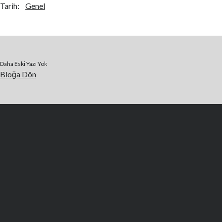
Tarih:
Genel
Daha Eski Yazı Yok
Bloğa Dön